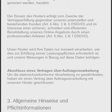
generiert werden, handeln.
Der Einsatz des Hosters erfolgt zum Zwecke der
Vertragserfüllung gegenüber unseren potenziellen und
bestehenden Kunden (Art. 6 Abs. 1 lit. b DSGVO) und im
Interesse einer sicheren, schnellen und effizienten
Bereitstellung unseres Online-Angebots durch einen
professionellen Anbieter (Art. 6 Abs. 1 lit. f DSGVO).
Nachhaltige Mobilität an
Unser Hoster wird Ihre Daten nur insoweit verarbeiten, wie
drei Standorten
dies zur Erfüllung seiner Leistungspflichten erforderlich ist
und unsere Weisungen in Bezug auf diese Daten befolgen.
Nachhaltig mobil bleiben und den eigenen CO2-
Fußabdruck verkleinern? Mit Ihrem Taxi
Abschluss eines Vertrages über Auftragsverarbeitung
Um die datenschutzkonforme Verarbeitung zu gewährleisten,
Rombach® wird dies immer einfacher. Nach dem
haben wir einen Vertrag über Auftragsverarbeitung mit
erfolgreichen Einsatz eines der in Deutschland
unserem Hoster geschlossen.
ganz seltenen Elektro-Taxis der Marke Tesla,
wurde für unsere Fahrgäste weiter in die Zukunft
3. Allgemeine Hinweise und
investiert. Drei neue elektrifizierte Mercedes E-
Pflichtinformationen
Klasse Hybrid-Plugin
[Weiterlesen]