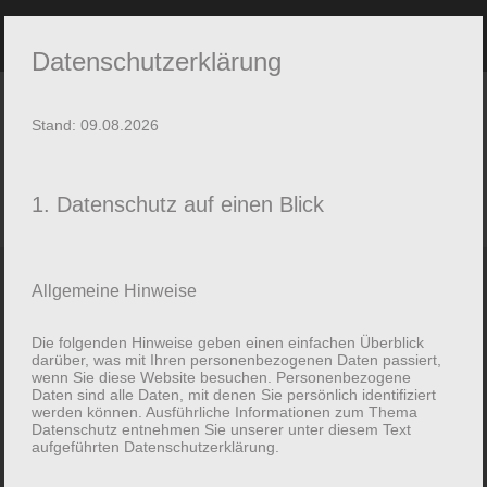
Datenschutzerklärung
Stand: 09.08.2026
Taxi-Zentrale Harsefeld & Apensen | Tel. 04164 2650
1. Datenschutz auf einen Blick
Allgemeine Hinweise
NACHHALTIGE
Die folgenden Hinweise geben einen einfachen Überblick
MOBILITÄT
darüber, was mit Ihren personenbezogenen Daten passiert,
wenn Sie diese Website besuchen. Personenbezogene
AN DREI
Daten sind alle Daten, mit denen Sie persönlich identifiziert
werden können. Ausführliche Informationen zum Thema
Datenschutz entnehmen Sie unserer unter diesem Text
STANDORTEN
Previ
Next
aufgeführten Datenschutzerklärung.
ous