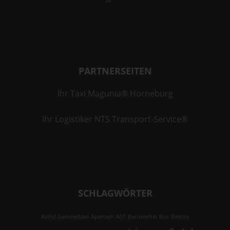
Hinweis zur verantwortlichen Stelle
Die verantwortliche Stelle für die Datenverarbeitung auf
dieser Website ist:
PARTNERSEITEN
Hausherr GmbH & Co. KG
Klaus-Ahrens-Str. 4
21698 Harsefeld
Ihr Taxi Magunia® Horneburg
Telefon: 041642650
Ihr Logistiker NTS Transport-Service®
E-Mail: datenschutz@harsefeld-taxi.de
Verantwortliche Stelle ist die natürliche oder juristische
Person, die allein oder gemeinsam mit anderen über die
Zwecke und Mittel der Verarbeitung von personenbezogenen
Daten (z. B. Namen, E-Mail-Adressen o. Ä.) entscheidet.
SCHLAGWÖRTER
Gesetzlich vorgeschriebener Datenschutzbeauftragter
Anruf-Sammeltaxi
Apensen
AST
Barrierefrei
Bus
Elektro